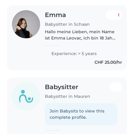
Emma
1
Babysitter in Schaan
Hallo meine Lieben, mein Name
ist Emma Leovac, ich bin 18 Jahre
alt und habe vor vier Jahren
meinen Babysitterkurs beim
Experience: > 5 years
Eltern-Kind-Forum absolviert.
CHF 25.00/hr
Insgesamt bringe ich über fünf..
Babysitter
Babysitter in Mauren
Join Babysits to view this
complete profile.