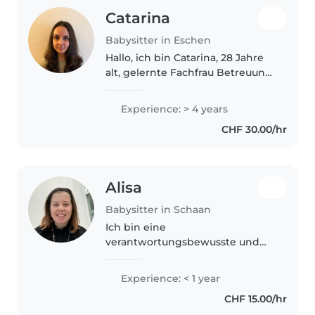
Catarina
Babysitter in Eschen
Hallo, ich bin Catarina, 28 Jahre
alt, gelernte Fachfrau Betreuung
und selbst Mutter. Durch meine
Ausbildung, meine
Experience: > 4 years
Berufserfahrung und mein
CHF 30.00/hr
Familienleben habe ich
Erfahrung mit Kindern..
Alisa
Babysitter in Schaan
Ich bin eine
verantwortungsbewusste und
kreative Babysitterin in meinen
20ern, die gerne mit Kindern
Experience: < 1 year
aller Altersgruppen spielt und
CHF 15.00/hr
lernt. Ich spreche Deutsch,