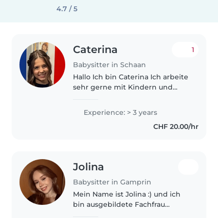
4.7 / 5
Caterina
1
Babysitter in Schaan
Hallo Ich bin Caterina Ich arbeite
sehr gerne mit Kindern und
habe auch schon einige
Erfahrungen gemacht. Ich habe
Experience: > 3 years
2 kleine Geschwister, meine
CHF 20.00/hr
Schwester Anna (15 Jahre) und
ein Bruder..
Jolina
Babysitter in Gamprin
Mein Name ist Jolina :) und ich
bin ausgebildete Fachfrau
Betreuung (Fachrichtung