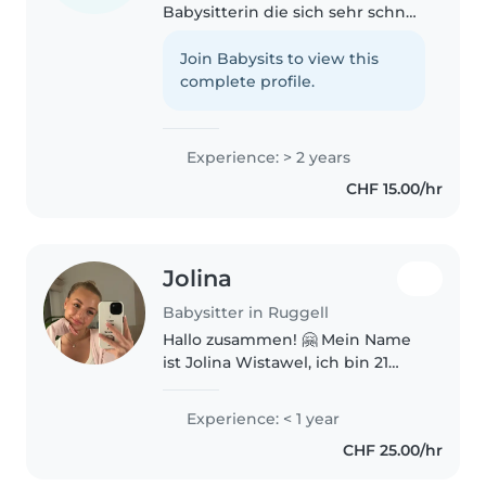
Babysitterin die sich sehr schnell
an das Verhalten des Kindes
anpassen kann. Mit 2 Jahren
Join Babysits to view this
Erfahrung in der Betreuung von
complete profile.
Kleinkindern,
Kindergartenkindern und..
Experience: > 2 years
CHF 15.00/hr
Jolina
Babysitter in Ruggell
Hallo zusammen! 🤗 Mein Name
ist Jolina Wistawel, ich bin 21
Jahre alt und studiere derzeit.
Ich liebe es, Zeit mit Kindern zu
Experience: < 1 year
verbringen und habe schon früh
CHF 25.00/hr
angefangen zu babysitten...