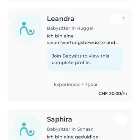
Englisch, Russisch und..
Leandra
1
Babysitter in Ruggell
Ich bin eine
verantwortungsbewusste und
kreative Teenager-Babysitterin,
die gerne mit Kindern aller
Join Babysits to view this
Altersgruppen arbeitet. Ich bin
complete profile.
im letzten Jahr der Oberstufe
und spreche Deutsch..
Experience: < 1 year
CHF 20.00/hr
Saphira
Babysitter in Schaan
Ich bin eine geduldige