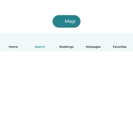
Map
Home
Search
Bookings
Messages
Favorites
English
How it works
Help
Terms & Privacy
Pricing
Company details
Babysits for Work
Community standards