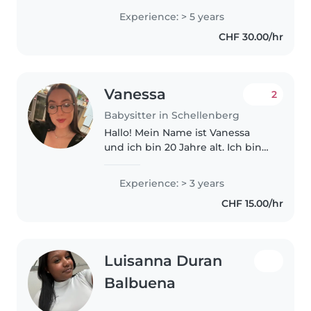
Kinder). Im Sommer 2026 habe
Experience: > 5 years
ich meine Berufsmatura mit
CHF 30.00/hr
Schwerpunkt Gesundheit und
Soziales erfolgreich..
Vanessa
2
Babysitter in Schellenberg
Hallo! Mein Name ist Vanessa
und ich bin 20 Jahre alt. Ich bin
eine zuverlässige, geduldige und
liebevolle Person, die großen
Experience: > 3 years
Spaß daran hat, mit Kindern Zeit
CHF 15.00/hr
zu verbringen. Ich habe..
Luisanna Duran
Balbuena