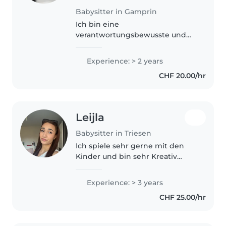
Babysitter in Gamprin
Ich bin eine
verantwortungsbewusste und
kreative Teenager-Babysitterin,
die gerne mit Kindern aller
Experience: > 2 years
Altersgruppen arbeitet. Ich bin
CHF 20.00/hr
im letzten Jahr der Oberstufe
und spreche Deutsch..
Leijla
Babysitter in Triesen
Ich spiele sehr gerne mit den
Kinder und bin sehr Kreativ
beim basteln so wie beim
Kochen. Ich werde auch mit den
Experience: > 3 years
Kinder Ausflüge planen. Kinder
CHF 25.00/hr
müssen sich bei mir wohl fühlen
das..